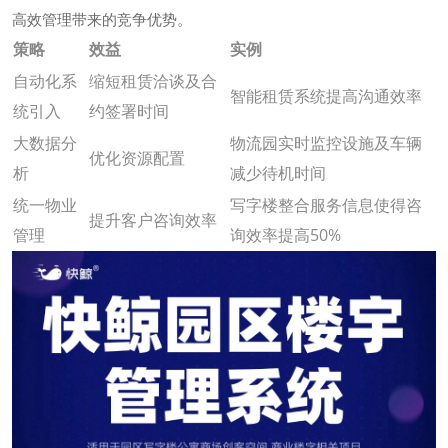
高效管理带来的竞争优势。
策略
效益
实例
自动化系
缩短租赁洽谈及合
智能租赁系统提高沟通效率
统引入
约签署时间
大数据分
物流园实时监控设施及车辆
优化资源配置
析
减少待机时间
统一物业
写字楼整合服务信息使得咨
提升客户咨询效率
管理
询效率提高50%